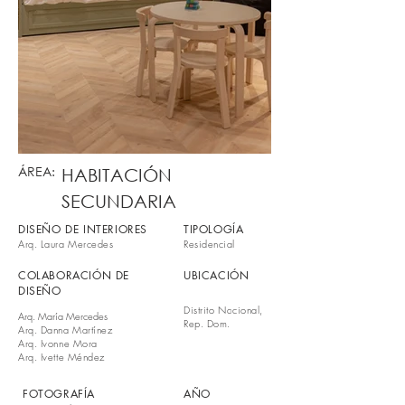
ÁREA:
HABITACIÓN
SECUNDARIA
DISEÑO DE INTERIORES
TIPOLOGÍA
Arq. Laura Mercedes
Residencial
COLABORACIÓN DE
UBICACIÓN
DISEÑO
Distrito Nacional,
Arq. María Mercedes
Rep. Dom.
Arq. Danna Martínez
Arq. Ivonne Mora
Arq. Ivette Méndez
FOTOGRAFÍA
AÑO